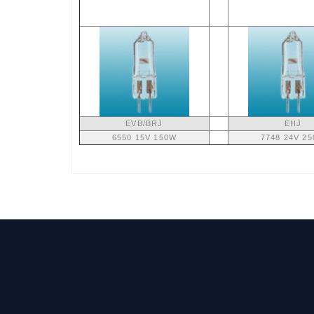
EVB/BRJ
EHJ
6550 15V 150W
7748 24V 2