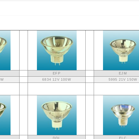
EFP
EJM
5W
6834 12V 100W
5995 21V 150W
DDL
ELC