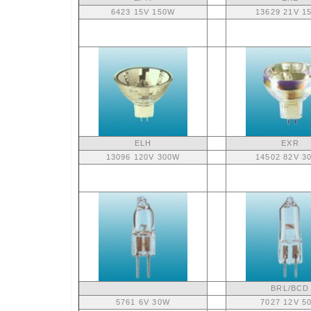
6423 15V 150W
13629 21V 1
ELH
EXR
13096 120V 300W
14502 82V 3
BRL/BCD
5761 6V 30W
7027 12V 5