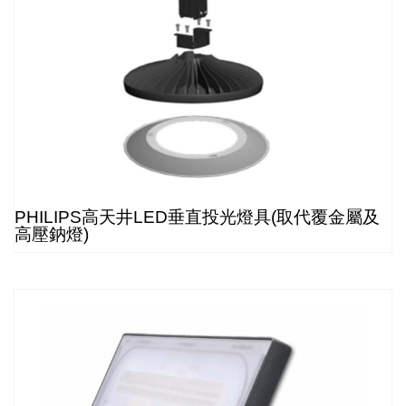
PHILIPS高天井LED垂直投光燈具(取代覆金屬及
高壓鈉燈)