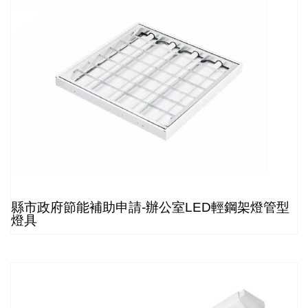
縣市政府節能補助申請-辦公室LED輕鋼架燈管型
燈具